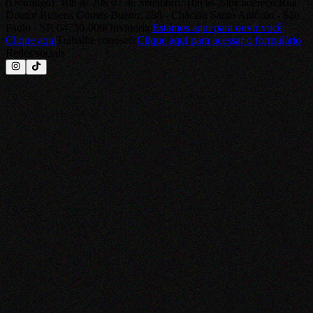
(Domingo): 10h às 20h 07 de Setembro: 10h às 20h
Endereço:
Rua
Doutor Rubens Gomes Bueno, 288 - Chácara Santo Antônio - São
Paulo - SP, 04730-000
Ouvidoria:
Estamos aqui para ouvir você,
Clique aqui
Trabalhe conosco:
Clique aqui
para acessar o formulário
Redes sociais