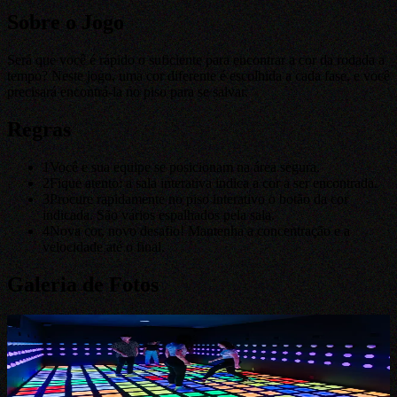
Sobre o Jogo
Será que você é rápido o suficiente para encontrar a cor da rodada a
tempo? Neste jogo, uma cor diferente é escolhida a cada fase, e você
precisará encontrá-la no piso para se salvar.
Regras
1
Você e sua equipe se posicionam na área segura.
2
Fique atento: a sala interativa indica a cor a ser encontrada.
3
Procure rapidamente no piso interativo o botão da cor
indicada. São vários espalhados pela sala.
4
Nova cor, novo desafio! Mantenha a concentração e a
velocidade até o final.
Galeria de Fotos