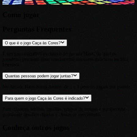
Como jogar
Perguntas Frequentes
O que é o jogo Caça às Cores?
É um jogo interativo exclusivo do Arcade Haus, no qual os
jogadores precisam pisar rapidamente nas cores indicadas na Sala
Imersiva.
Quantas pessoas podem jogar juntas?
No Arcade Haus Santo Amaro, de 2 a 4 pessoas jogam por partida.
Para quem o jogo Caça às Cores é indicado?
Para crianças, adultos, famílias, grupos de amigos e equipes que
gostam de desafios rápidos e cheios de movimento.
Conheça outros jogos