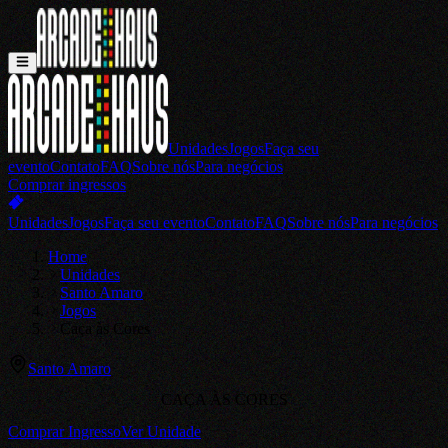
Unidades
Jogos
Faça seu
evento
Contato
FAQ
Sobre nós
Para negócios
Comprar ingressos
Unidades
Jogos
Faça seu evento
Contato
FAQ
Sobre nós
Para negócios
Home
Unidades
Santo Amaro
Jogos
Caça às Cores
Santo Amaro
CAÇA ÀS CORES
Comprar Ingresso
Ver Unidade