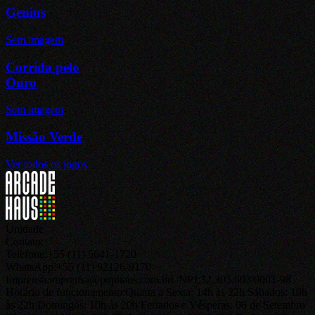
Genius
Sem imagem
Corrida pelo
Ouro
Sem imagem
Missão Verde
Ver todos os jogos
Unidade
Contato:
Telefone:
+55 (11) 5641-1720
WhatsApp:
+55 (11) 92126-9170
Imprensa:
imprensa@pophaus.com.br
CNPJ:
32.305.603/0001-98
Horário de funcionamento:
Quarta a Sexta: 14h às 22h Sábados: 10h
às 22h Domingos: 10h às 20h Feriados e Vésperas: 06 de Setembro