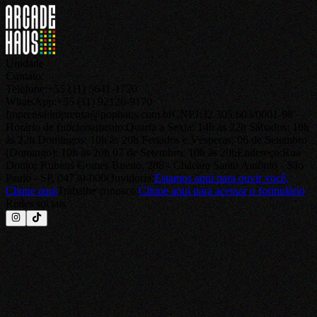
Unidade
Contato:
Telefone:
+55 (11) 5641-1720
WhatsApp:
+55 (11) 92126-9170
Imprensa:
imprensa@pophaus.com.br
CNPJ:
32.305.603/0001-98
Horário de funcionamento:
Quarta a Sexta: 14h às 22h Sábados: 10h
às 22h Domingos: 10h às 20h Feriados e Vésperas: 06 de Setembro
(Domingo): 10h às 20h 07 de Setembro: 10h às 20h
Endereço:
Rua
Doutor Rubens Gomes Bueno, 288 - Chácara Santo Antônio - São
Paulo - SP, 04730-000
Ouvidoria:
Estamos aqui para ouvir você,
Clique aqui
Trabalhe conosco:
Clique aqui
para acessar o formulário
Redes sociais