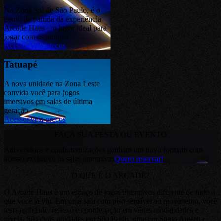
Na Zona Sul de São Paulo, é o
ponto de partida da experiência
Arcade Haus – o lugar ideal para
jogar com os amigos
Acessos
Veja preços
Tatuapé
A nova unidade na Zona Leste
convida você para jogos
imersivos em salas de última
geração
Acessos
Veja preços
FAÇA SUA FESTA OU EVENTO
Aniversários e confraternizações ganham um novo formato com
acesso exclusivo às salas interativas
Quero reservar!
O QUE É O ARCADE?
O Arcade Haus é um espaço de jogos interativos diferente de tudo o
que você já viu. Em uma sala com piso sensível ao movimento, você
testa agilidade, reflexo e coordenação em várias modalidades e
níveis. São duas unidades em São Paulo, uma em Santo Amaro e