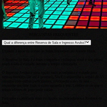
PERGUNTAS FREQUENTES
Qual a diferença entre Reserva de Sala e Ingresso Avulso?
Existem 2 tipos de acesso às Salas Interativas do Arcade Haus.
A Reserva de Sala é a mais completa e exclusiva: você e seu grupo
usam a sala à vontade durante o tempo contratado.
O Ingresso Avulso é uma opção mais econômica e voltada para
turmas menores (de até 4 pessoas). Você compartilha a sessão de 55
minutos com outros participantes, revezando o uso da sala –
enquanto um time joga, o outro aguarda a vez. Lembre-se de que o
tempo efetivo de jogo pode variar.
Para uma experiência mais exclusiva, recomendamos a Reserva de
Sala.