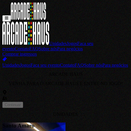
Unidades
Jogos
Faça seu
evento
Contato
FAQ
Sobre nós
Para negócios
Comprar ingressos
Unidades
Jogos
Faça seu evento
Contato
FAQ
Sobre nós
Para negócios
ARCADE HAUS
VENHA PARA O ARCADE HAUS E ENTRE NO JOGO!
Continuar
UNIDADES
Santo Amaro