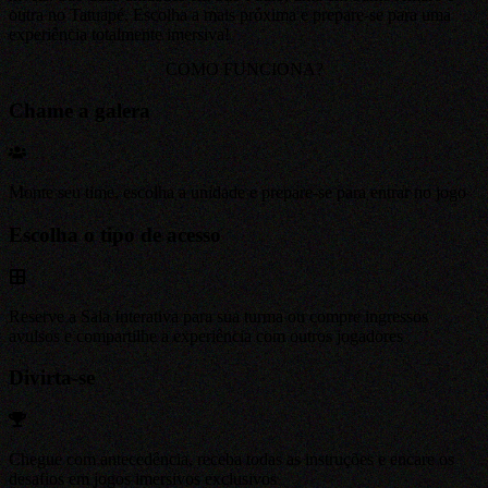
outra no Tatuapé. Escolha a mais próxima e prepare-se para uma
experiência totalmente imersiva!
COMO FUNCIONA?
Chame a galera
Monte seu time, escolha a unidade e prepare-se para entrar no jogo
Escolha o tipo de acesso
Reserve a Sala Interativa para sua turma ou compre ingressos
avulsos e compartilhe a experiência com outros jogadores
Divirta-se
Chegue com antecedência, receba todas as instruções e encare os
desafios em jogos imersivos exclusivos