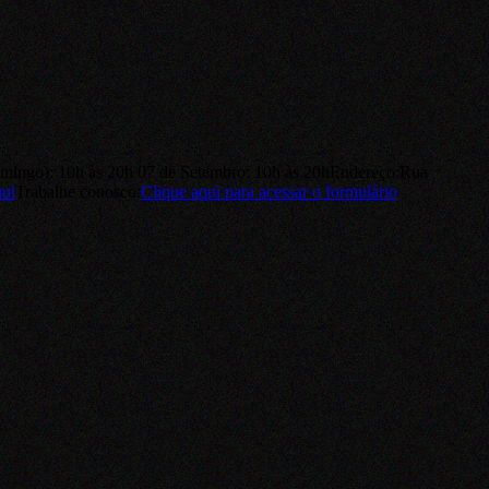
omingo): 10h às 20h 07 de Setembro: 10h às 20h
Endereço:
Rua
qui
Trabalhe conosco:
Clique aqui
para acessar o formulário