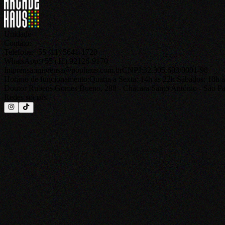
Unidade
Contato:
Telefone:
+55 (11) 5641-1720
WhatsApp:
+55 (11) 92126-9170
Imprensa:
imprensa@pophaus.com.br
CNPJ:
32.305.603/0001-98
Horário de funcionamento:
Quarta a Sexta: 14h às 22h Sábados: 10h 
Doutor Rubens Gomes Bueno, 288 - Chácara Santo Antônio - São Pa
Redes sociais