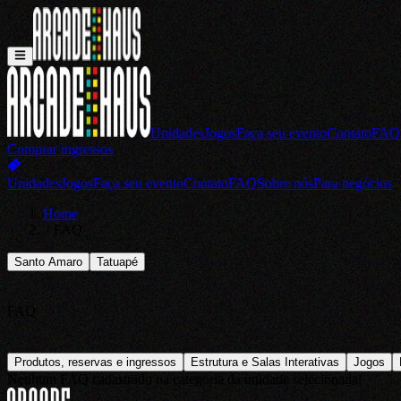
Unidades
Jogos
Faça seu evento
Contato
FAQ
Comprar ingressos
Unidades
Jogos
Faça seu evento
Contato
FAQ
Sobre nós
Para negócios
Home
FAQ
Santo Amaro
Tatuapé
FAQ
Produtos, reservas e ingressos
Estrutura e Salas Interativas
Jogos
Nenhum FAQ cadastrado na categoria da unidade selecionada!