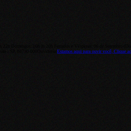
às 22h Domingos: 10h às 20h Feriados e Vésperas: 06 de Setembro (D
ulo - SP, 04730-000
Ouvidoria:
Estamos aqui para ouvir você,
Clique a